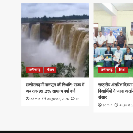
बच्चों
की
मौज…
स्कूलो
की
छुट्टियां
ही
छुट्टियां…
देखें
छुट्टी
की
लिस्ट..!!
छत्तीसगढ़
मौसम
छत्तीसगढ़
शिक्षा
छत्तीसगढ़ में मानसून की स्थिति: राज्य में
राष्ट्रीय अंतरिक्ष दिवस 
अब तक 99.2% सामान्य वर्षा दर्ज
विद्यार्थियों ने जाना अंतर
संसार
admin
August 5, 2026
16
admin
August 5