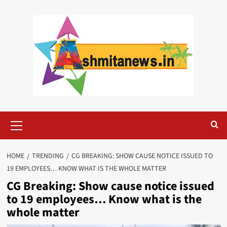
Skip
to
content
Primary
Menu
HOME
TRENDING
CG BREAKING: SHOW CAUSE NOTICE ISSUED TO
19 EMPLOYEES… KNOW WHAT IS THE WHOLE MATTER
CG Breaking: Show cause notice issued
to 19 employees… Know what is the
whole matter