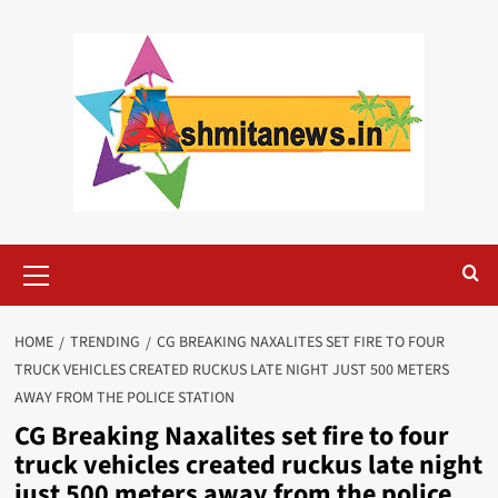
Skip
to
content
Primary
Menu
HOME
TRENDING
CG BREAKING NAXALITES SET FIRE TO FOUR
TRUCK VEHICLES CREATED RUCKUS LATE NIGHT JUST 500 METERS
AWAY FROM THE POLICE STATION
CG Breaking Naxalites set fire to four
truck vehicles created ruckus late night
just 500 meters away from the police