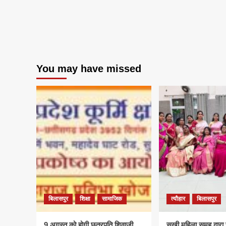
राजस्थान
में
किए
प्रत्याशियों
का
एलान
You may have missed
बिलासपुर
शिक्षा
सामाजिक
त्यौहार
बिलासपुर
9 अगस्त को होगी छत्रपति शिवाजी
सखी महिला समूह द्वारा 