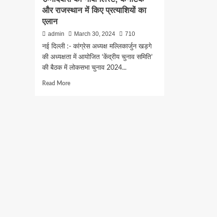
और राजस्थान में किए प्रत्याशियों का
एलान
admin
March 30, 2024
710
नई दिल्ली :- कांग्रेस अध्यक्ष मल्लिकार्जुन खड़गे
की अध्यक्षता में आयोजित ‘केंद्रीय चुनाव समिति’
की बैठक में लोकसभा चुनाव 2024...
Read
Read More
more
about
Breaking
:
कांग्रेस
ने
जारी
की
उम्मीदवारों
की
नौंवी
लिस्ट,
कर्नाटक
और