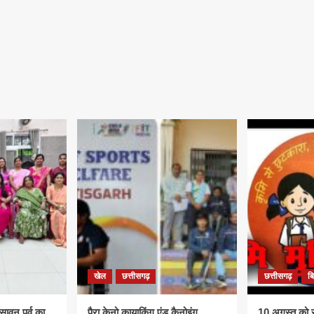
खेल
छत्तीसगढ़
छत्तीसगढ़
ब
सावन पर्व का
पैरा केनो कायाकिंग एंड कैनोइंग
10 अगस्त को राष