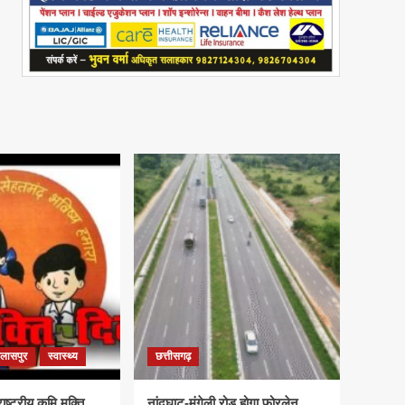
िलासपुर
स्वास्थ्य
छत्तीसगढ़
्ट्रीय कृमि मुक्ति
नांदघाट-मुंगेली रोड होगा फोरलेन,