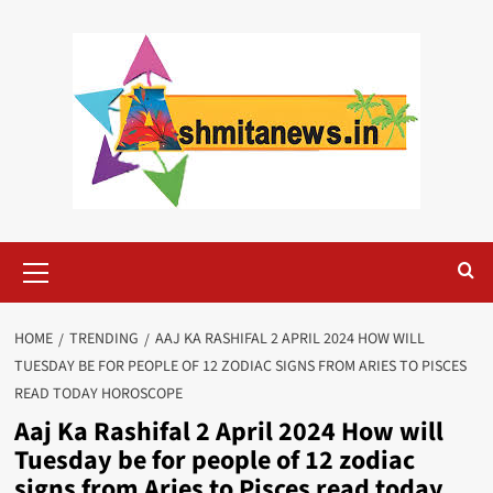
Skip
to
content
Primary
Menu
HOME
TRENDING
AAJ KA RASHIFAL 2 APRIL 2024 HOW WILL
TUESDAY BE FOR PEOPLE OF 12 ZODIAC SIGNS FROM ARIES TO PISCES
READ TODAY HOROSCOPE
Aaj Ka Rashifal 2 April 2024 How will
Tuesday be for people of 12 zodiac
signs from Aries to Pisces read today