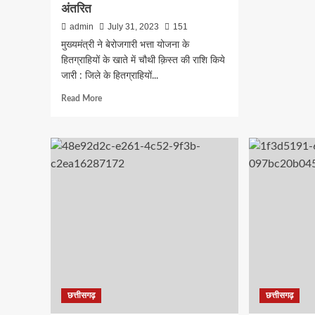
ने
अंतरित
छत्त
admin
July 31, 2023
151
की
सभ्य
मुख्यमंत्री ने बेरोजगारी भत्ता योजना के
और
हितग्राहियों के खाते में चौथी क़िस्त की राशि किये
संस्क
जारी : जिले के हितग्राहियों...
को
ऊपर
Read
Read More
उठान
more
का
about
काम
मुख्यमंत्री
किय
ने
:
बेरोजगारी
ओबी
भत्ता
कांग्
योजना
मूल
के
कांग्
हितग्राहियों
की
के
रीड
खाते
की
में
हड्ड
चौथी
है
क़िस्त
–
छत्तीसगढ़
छत्तीसगढ़
की
दिली
राशि