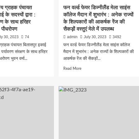
िक
देओल
य ग्राहक पंचायत
फन वर्ल्ड फेयर डिज्नीलैंड मेला साइंस
हाथों
 के सदस्यों द्वारा :
कॉलेज मैदान में शुभारंभ : अनेक राज्यों
शिक्षा
के
क्षण के साथ हरिहर
के शिल्पकारों की आकर्षक रेंज की
क्षेत्र
ं पौधरोपण
सैकड़ों वस्तुएं मेले में उपलब्ध
में
ly 30, 2023
74
admin
July 30, 2023
3492
उत्कृष्ट
योगदान
्राहक पंचायत बिलासपुर इकाई
फन वर्ल्ड फेयर डिज्नीलैंड मेला साइंस कॉलेज
सम्मान
ा : पर्यावरण संरक्षण के साथ हरिहर
मैदान में शुभारंभ : अनेक राज्यों के शिल्पकारों की
धरोपण भुवन वर्मा...
आकर्षक रेंज की सैकड़ों...
d
Read
Read More
e
more
ut
about
िल
फन
ीय
वर्ल्ड
हक
फेयर
यत
डिज्नीलैंड
सपुर
मेला
ई
साइंस
कॉलेज
ों
मैदान
में
शुभारंभ