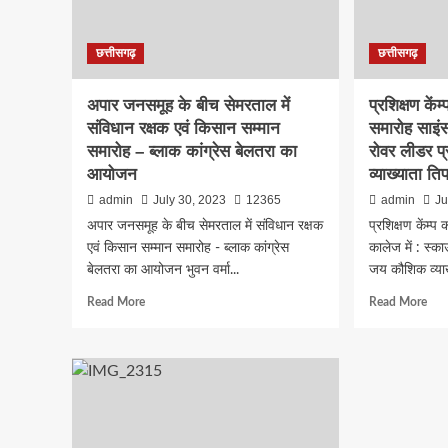
सिंह
पर्या
सहित
संरक्
छत्तीसगढ़
छत्तीसगढ़
बिनोबानगर
के
के
साथ
स्थानीय
हरिह
अपार जनसमूह के बीच सेमरताल में
प्रशिक्षण के
नागरिकगण
ऑक्
संविधान रक्षक एवं किसान सम्मान
समारोह साइंस
में
समारोह – ब्लाक कांग्रेस बेलतरा का
रोवर लीडर प
पौधर
आयोजन
व्याख्याता ति
admin
July 30, 2023
12365
admin
Ju
अपार जनसमूह के बीच सेमरताल में संविधान रक्षक
प्रशिक्षण केंम्
एवं किसान सम्मान समारोह - ब्लाक कांग्रेस
कालेज में : स्क
बेलतरा का आयोजन भुवन वर्मा...
जय कौशिक व्याख्
Read
Rea
Read More
Read More
more
mor
about
abo
अपार
प्रशि
जनसमूह
केंम्प
के
का
बीच
शानद
सेमरताल
समा