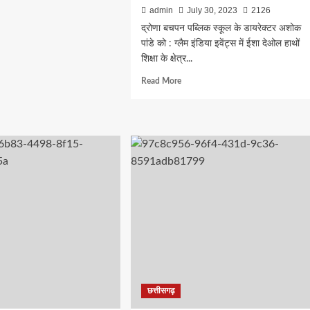
admin
July 30, 2023
2126
ीसगढ़
द्रोणा बचपन पब्लिक स्कूल के डायरेक्टर अशोक
ता
पांडे को : ग्लैम इंडिया इवेंट्स में ईशा देओल हाथों
शिक्षा के क्षेत्र...
ृति
Read
Read More
more
े
about
द्रोणा
बचपन
ा
पब्लिक
स्कूल
सी
के
रेस
डायरेक्टर
अशोक
रेस
पांडे
को
:
ग्लैम
ी
इंडिया
इवेंट्स
में
छत्तीसगढ़
प
ईशा