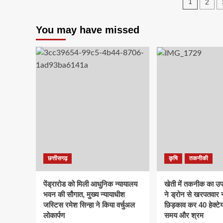
Posts
2
1
आपदा
में
pagin
–
You may have missed
शॉर्टेज
बता
कर
20₹
की
आई
ड्रॉप
बेची
जा
रही
है
150-
200₹
में
छत्तीसगढ़
कृषि
तकनीकी
:
आपदा
को
पेंड्रारोड को मिली आधुनिक न्यायालय
खेती में तकनीक का उप
अवसर
भवन की सौगात, मुख्य न्यायाधीश
ने ड्रोन से खरपतवार
बनाने
जस्टिस रमेश सिन्हा ने किया वर्चुअल
छिड़काव कर 40 हेक्टेय
में
लोकार्पण
समय और श्रम
अग्रणी