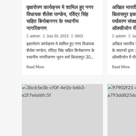
कौश
किये
वृक्षारोपण कार्यक्रम मे शामिल हुए नगर
अखिल भारती
जारी
विधायक शैलेश पाण्ङेय, रविंद्र सिंह
बिलासपुर इकाई
:
सहित बिनोबानगर के स्थानीय
पर्यावरण संर
जिले
के
नागरिकगण
ऑक्सीजोन मे
हितग्राहियों
admin
July 30, 2023
3602
admin
Ju
के
वृक्षारोपण कार्यक्रम मे शामिल हुए नगर विधायक
अखिल भारतीय ग
खाते
में
शैलेश पाण्ङेय, रविंद्र सिंह सहित बिनोबानगर के
के सदस्यों द्वार
1
स्थानीय नागरिकगण भुवन वर्मा बिलासपुर 30...
ऑक्सीजोन में पौ
करोड़
Read
Rea
Read More
82
Read More
more
mor
लाख
about
abo
की
वृक्षारोपण
अख
राशि
कार्यक्रम
भारत
अंतरित
मे
ग्रा
शामिल
पंचा
हुए
बिला
नगर
इका
विधायक
के
शैलेश
सदस्य
पाण्ङेय,
द्वारा
रविंद्र
: