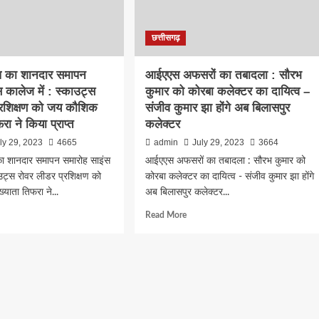
वरण
:
षण
अनेक
छत्तीसगढ़
राज्यों
के
र
शिल्पकारों
ंम्प का शानदार समापन
आईएएस अफसरों का तबादला : सौरभ
सीजोन
की
 कालेज में : स्काउट्स
कुमार को कोरबा कलेक्टर का दायित्व –
आकर्षक
्रशिक्षण को जय कौशिक
संजीव कुमार झा होंगे अब बिलासपुर
ोपण
रेंज
की
फरा ने किया प्राप्त
कलेक्टर
सैकड़ों
ly 29, 2023
4665
admin
July 29, 2023
3664
वस्तुएं
प का शानदार समापन समारोह साइंस
आईएएस अफसरों का तबादला : सौरभ कुमार को
मेले
में
ाउट्स रोवर लीडर प्रशिक्षण को
कोरबा कलेक्टर का दायित्व - संजीव कुमार झा होंगे
उपलब्ध
याता तिफरा ने...
अब बिलासपुर कलेक्टर...
d
Read
Read More
e
more
ut
about
क्षण
आईएएस
अफसरों
का
ार
तबादला
पन
: