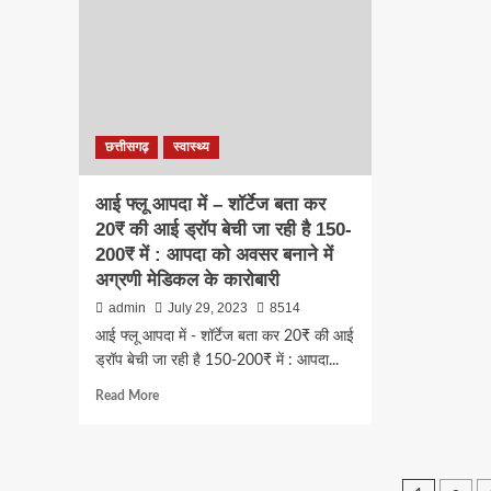
में
समार
संविधान
साइं
रक्षक
काल
एवं
में
किसान
:
सम्मान
स्का
समारोह
रोवर
छत्तीसगढ़
स्वास्थ्य
–
लीड
ब्लाक
प्रशि
कांग्रेस
को
आई फ्लू आपदा में – शॉर्टेज बता कर
बेलतरा
जय
20₹ की आई ड्रॉप बेची जा रही है 150-
का
कौश
200₹ में : आपदा को अवसर बनाने में
आयोजन
व्याख
तिफ
अग्रणी मेडिकल के कारोबारी
ने
admin
July 29, 2023
8514
किय
आई फ्लू आपदा में - शॉर्टेज बता कर 20₹ की आई
प्राप्
ड्रॉप बेची जा रही है 150-200₹ में : आपदा...
Read
Read More
more
about
आई
फ्लू