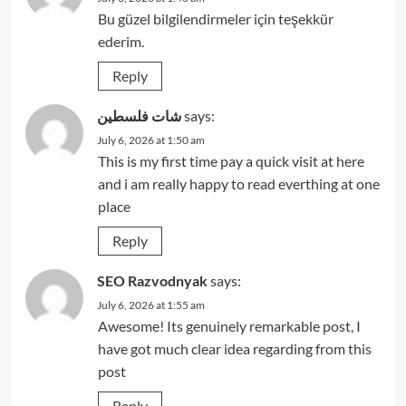
Bu güzel bilgilendirmeler için teşekkür
ederim.
Reply
شات فلسطين
says:
July 6, 2026 at 1:50 am
This is my first time pay a quick visit at here
and i am really happy to read everthing at one
place
Reply
SEO Razvodnyak
says:
July 6, 2026 at 1:55 am
Awesome! Its genuinely remarkable post, I
have got much clear idea regarding from this
post
Reply