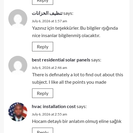
تنظيف الخزانات
says:
July 6, 2026 at 1:57 am
Yazınız için teşekkürler. Bu bilgiler ışığında
nice insanlar bilgilenmiş olacaktır.
Reply
best residential solar panels
says:
July 6, 2026 at 2:46 am
There is definately a lot to find out about this
subject. I like all the points you made
Reply
hvac installation cost
says:
July 6, 2026 at 2:55 am
Hocam detaylı bir anlatım olmuş eline sağlık
Reply