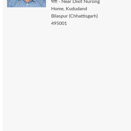
पता - Near Dixit Nursing
Home, Kududand
Bilaspur (Chhattisgarh)
495001