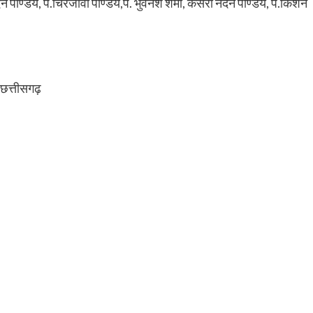
ण्डेय, पं.चिरंजीवी पाण्डेय,पं. भुवनेश शर्मा, केसरी नंदन पाण्डेय, पं.किशन
 छत्तीसगढ़