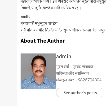
महारुद्राभिषेक किये। इस अवसर पर पंडित ब्रह्मचारी मधुसूदन पा
तिवारी, पं. दुर्गेश पाण्डेय आदि उपस्थित रहे।
भवदीय
ब्रह्मचारी मधुसूदन पाण्डेय
श्री पीतांबरा पीठ त्रिदेव मंदिर सुभाष चौक सरकंडा बिलासपुर
About The Author
admin
भुवन वर्मा – प्रबंध संपादक
अस्मिता और स्वाभिमान
मोबाइल नंबर – 9826704304
See author's posts