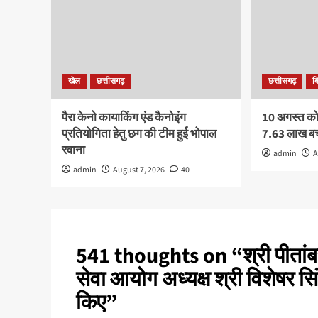
खेल
छत्तीसगढ़
छत्तीसगढ़
ब
पैरा केनो कायाकिंग एंड कैनोइंग
10 अगस्त को र
प्रतियोगिता हेतु छग की टीम हुई भोपाल
7.63 लाख बच्
रवाना
admin
A
admin
August 7, 2026
40
541 thoughts on “
श्री पीतां
सेवा आयोग अध्यक्ष श्री विशेषर सि
किए
”