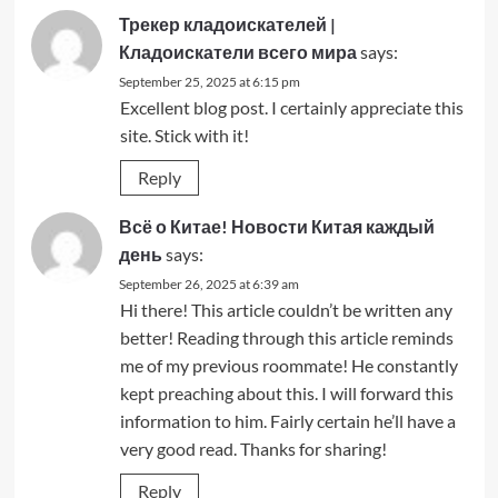
Трекер кладоискателей |
Кладоискатели всего мира
says:
September 25, 2025 at 6:15 pm
Excellent blog post. I certainly appreciate this
site. Stick with it!
Reply
Всё о Китае! Новости Китая каждый
день
says:
September 26, 2025 at 6:39 am
Hi there! This article couldn’t be written any
better! Reading through this article reminds
me of my previous roommate! He constantly
kept preaching about this. I will forward this
information to him. Fairly certain he’ll have a
very good read. Thanks for sharing!
Reply