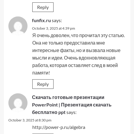
Reply
funfix.ru
says:
October 3, 2025 at 4:39 pm
Я очень доволен, что прочитал эту статью.
Она не только предоставила мне
интересные факты, но и вызвала новые
мысли и идеи. Очень вдохновляющая
работа, которая оставляет след в моей
памяти!
Reply
Скачать готовые презентации
PowerPoint | Презентация скачать
бесплатно ppt
says:
October 3, 2025 at 8:30 pm
http://power-p.ru/algebra