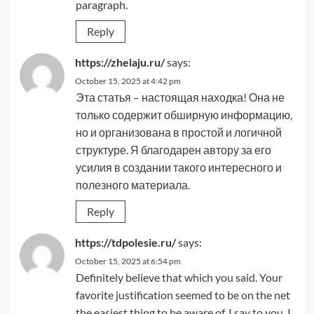
paragraph.
Reply
https://zhelaju.ru/
says:
October 15, 2025 at 4:42 pm
Эта статья – настоящая находка! Она не
только содержит обширную информацию,
но и организована в простой и логичной
структуре. Я благодарен автору за его
усилия в создании такого интересного и
полезного материала.
Reply
https://tdpolesie.ru/
says:
October 15, 2025 at 6:54 pm
Definitely believe that which you said. Your
favorite justification seemed to be on the net
the easiest thing to be aware of. I say to you, I