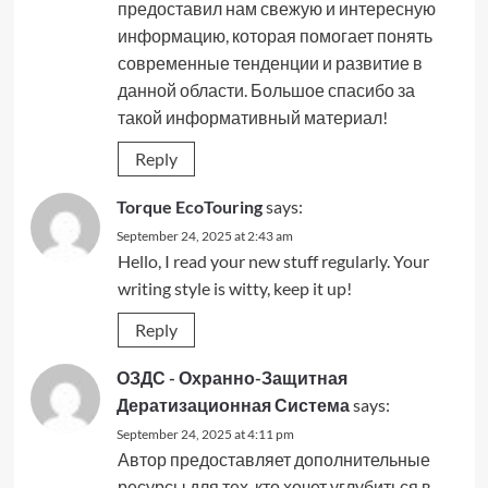
предоставил нам свежую и интересную
информацию, которая помогает понять
современные тенденции и развитие в
данной области. Большое спасибо за
такой информативный материал!
Reply
Torque EcoTouring
says:
September 24, 2025 at 2:43 am
Hello, I read your new stuff regularly. Your
writing style is witty, keep it up!
Reply
ОЗДС - Охранно-Защитная
Дератизационная Система
says:
September 24, 2025 at 4:11 pm
Автор предоставляет дополнительные
ресурсы для тех, кто хочет углубиться в