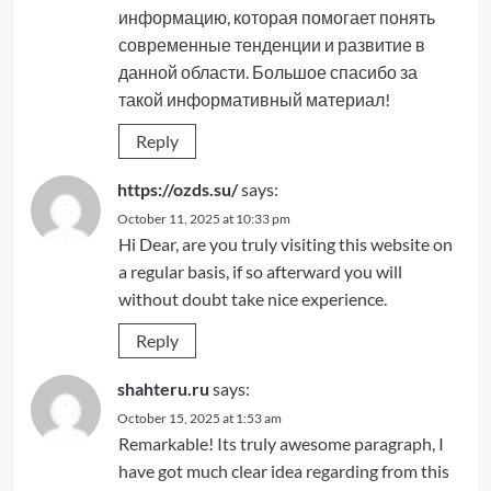
информацию, которая помогает понять
современные тенденции и развитие в
данной области. Большое спасибо за
такой информативный материал!
Reply
https://ozds.su/
says:
October 11, 2025 at 10:33 pm
Hi Dear, are you truly visiting this website on
a regular basis, if so afterward you will
without doubt take nice experience.
Reply
shahteru.ru
says:
October 15, 2025 at 1:53 am
Remarkable! Its truly awesome paragraph, I
have got much clear idea regarding from this