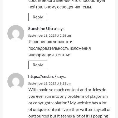
собственного мнения, что способствует
нейтральному освещению темы.
Reply
Sunshine Ultra
says:
September 18, 2025 at 5:28 am
Я оцениваю четкость и
последовательность изложения
информации в статье.
Reply
https://xesi.ru/
says:
September 18, 2025 at 9:23 pm
With havin so much content and articles do
you ever run into any problems of plagorism
or copyright violation? My website has a lot
of unique content I’ve either written myself or
outsourced but it seems a lot of it is popping