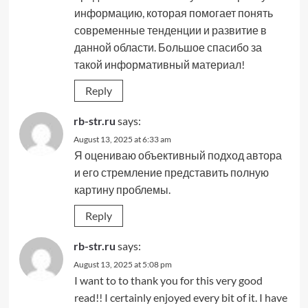
информацию, которая помогает понять
современные тенденции и развитие в
данной области. Большое спасибо за
такой информативный материал!
Reply
rb-str.ru
says:
August 13, 2025 at 6:33 am
Я оцениваю объективный подход автора
и его стремление представить полную
картину проблемы.
Reply
rb-str.ru
says:
August 13, 2025 at 5:08 pm
I want to to thank you for this very good
read!! I certainly enjoyed every bit of it. I have