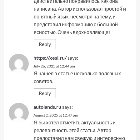
действительно понравилось, как она
написана. Автор использовал простой и
понятный язык, несмотря на тему, и
представил информацию с большой
ясностью. Очень вдохновляюще!
Reply
https://xesi.ru/
says:
July 26, 2025 at 12:44 am
Я нашел в статье несколько полезных
советов.
Reply
autolands.ru
says:
August 2, 2025 at 12:47 pm
Я бы хотел отметить актуальность и
релевантность этой статьи. Автор
предоставил нам свежую и интересную