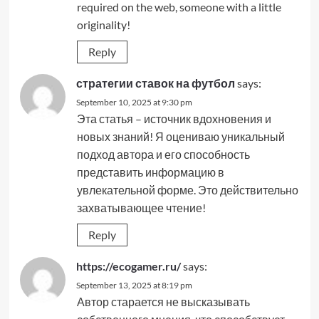
required on the web, someone with a little
originality!
Reply
стратегии ставок на футбол
says:
September 10, 2025 at 9:30 pm
Эта статья – источник вдохновения и
новых знаний! Я оцениваю уникальный
подход автора и его способность
представить информацию в
увлекательной форме. Это действительно
захватывающее чтение!
Reply
https://ecogamer.ru/
says:
September 13, 2025 at 8:19 pm
Автор старается не высказывать