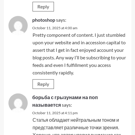
Reply
photoshop
says:
October 11, 2025 at 4:00 am
Pretty component of content. I just stumbled
upon your website and in accession capital to
assert that I get in fact enjoyed account your
blog posts. Any way I’ll be subscribing to your
feeds and even I fulfillment you access
consistently rapidly.
Reply
борьба с грызунами на поп
называется
says:
October 11, 2025 at 4:11 pm
Статья обладает нейтральным тоном и
представляет различные точки зрения.
Хорошо, что автор уделил внимание как