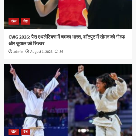
खेल
देश
CWG 2026: पैरा एथलेटिक्स में चमका भारत, शॉटपुट में सोमन को गोल्ड
और जुयाल को सिल्वर
admin
August 1, 2026
36
खेल
देश