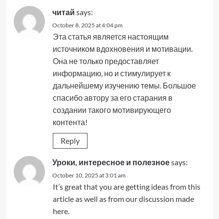
читай
says:
October 8, 2025 at 4:04 pm
Эта статья является настоящим
источником вдохновения и мотивации.
Она не только предоставляет
информацию, но и стимулирует к
дальнейшему изучению темы. Большое
спасибо автору за его старания в
создании такого мотивирующего
контента!
Reply
Уроки, интересное и полезное
says:
October 10, 2025 at 3:01 am
It’s great that you are getting ideas from this
article as well as from our discussion made
here.