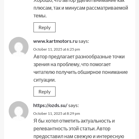
плюсам, так и минусам рассматриваемой
темы.
Reply
www.kartmotors.ru
says:
October 11, 2025 at 6:25 pm
Автор предлагает разнообразные точки
зрения на проблему, что помогает
читателю получить обширное понимание
ситуации.
Reply
https://ozds.su/
says:
October 11, 2025 at 8:29 pm
Я бы хотел отметить актуальность и
релевантность этой статьи. Автор
предоставил нам свежую и интересную