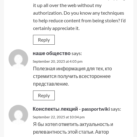
it up all over the web without my
authorization. Do you know any techniques
to help reduce content from being stolen? I’d
certainly appreciate it.
Reply
наше общество
says:
September 20, 2025 at 4:05 pm
Полезная информация для тех, кто
стремится получить всестороннее
представление.
Reply
Конспекты лекций - passportwiki
says:
September 22, 2025 at 10:04 pm
Я бы хотел отметить актуальность и
релевантность этой статьи. Автор