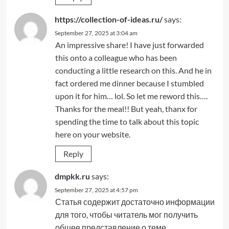
https://collection-of-ideas.ru/
says:
September 27, 2025 at 3:04 am
An impressive share! I have just forwarded
this onto a colleague who has been
conducting a little research on this. And he in
fact ordered me dinner because I stumbled
upon it for him… lol. So let me reword this….
Thanks for the meal!! But yeah, thanx for
spending the time to talk about this topic
here on your website.
Reply
dmpkk.ru
says:
September 27, 2025 at 4:57 pm
Статья содержит достаточно информации
для того, чтобы читатель мог получить
общее представление о теме.