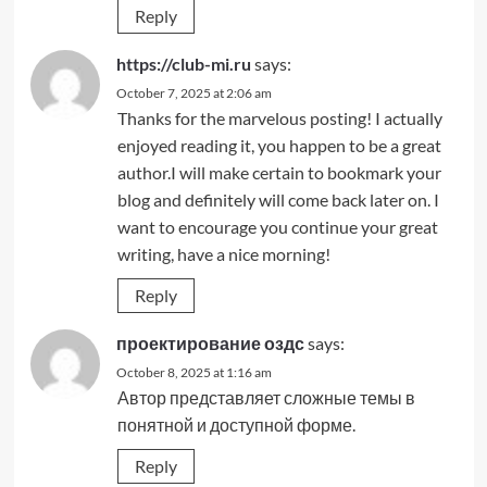
Reply
https://club-mi.ru
says:
October 7, 2025 at 2:06 am
Thanks for the marvelous posting! I actually
enjoyed reading it, you happen to be a great
author.I will make certain to bookmark your
blog and definitely will come back later on. I
want to encourage you continue your great
writing, have a nice morning!
Reply
проектирование оздс
says:
October 8, 2025 at 1:16 am
Автор представляет сложные темы в
понятной и доступной форме.
Reply