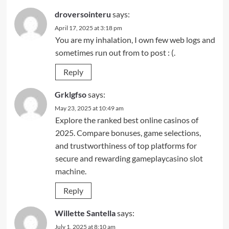
droversointeru
says:
April 17, 2025 at 3:18 pm
You are my inhalation, I own few web logs and
sometimes run out from to post : (.
Reply
Grklgfso
says:
May 23, 2025 at 10:49 am
Explore the ranked best online casinos of
2025. Compare bonuses, game selections,
and trustworthiness of top platforms for
secure and rewarding gameplay
casino slot
machine
.
Reply
Willette Santella
says:
July 1, 2025 at 8:10 am