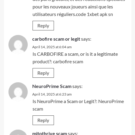
pour les nouveaux joueurs ainsi que les
utilisateurs réguliers.
code 1xbet apk sn
Reply
carbofire scam or legit
says:
April 14, 2025 at 6:04 am
Is CARBOFIRE a scam, or is it a legitimate
product?:
carbofire scam
Reply
NeuroPrime Scam
says:
April 14, 2025 at 6:23 am
Is NeuroPrime a Scam or Legit?:
NeuroPrime
scam
Reply
mitothrive scam
says: