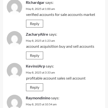
Richardgar
says:
May 8, 2025 at 1:00 am
verified accounts for sale
accounts market
Reply
ZacharyAlire
says:
May 8, 2025 at 1:23 am
account acquisition
buy and sell accounts
Reply
KevinslArp
says:
May 8, 2025 at 3:33 am
profitable account sales
sell account
Reply
Raymondinino
says:
May 8, 2025 at 10:54 am