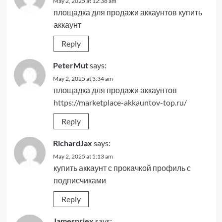
May 2, 2025 at 12:38 am
площадка для продажи аккаунтов
купить
аккаунт
Reply
PeterMut
says:
May 2, 2025 at 3:34 am
площадка для продажи аккаунтов
https://marketplace-akkauntov-top.ru/
Reply
RichardJax
says:
May 2, 2025 at 5:13 am
купить аккаунт с прокачкой
профиль с
подписчиками
Reply
Jamespriex
says: