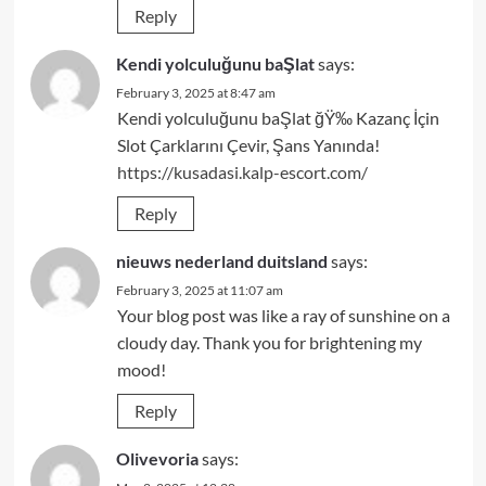
Reply
Kendi yolculuğunu baŞlat
says:
February 3, 2025 at 8:47 am
Kendi yolculuğunu baŞlat ğŸ‰ Kazanç İçin
Slot Çarklarını Çevir, Şans Yanında!
https://kusadasi.kalp-escort.com/
Reply
nieuws nederland duitsland
says:
February 3, 2025 at 11:07 am
Your blog post was like a ray of sunshine on a
cloudy day. Thank you for brightening my
mood!
Reply
Olivevoria
says: