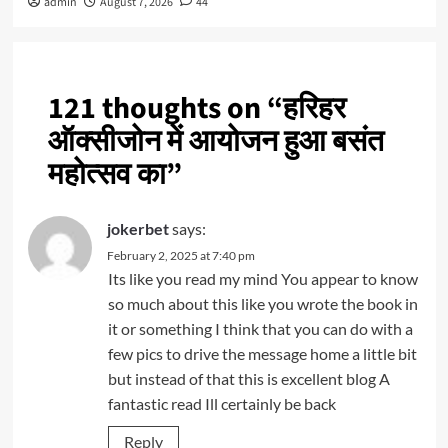
admin
August 7, 2026
44
121 thoughts on “
हरिहर
ऑक्सीजोन में आयोजन हुआ बसंत
महोत्सव का
”
jokerbet
says:
February 2, 2025 at 7:40 pm
Its like you read my mind You appear to know
so much about this like you wrote the book in
it or something I think that you can do with a
few pics to drive the message home a little bit
but instead of that this is excellent blog A
fantastic read Ill certainly be back
Reply