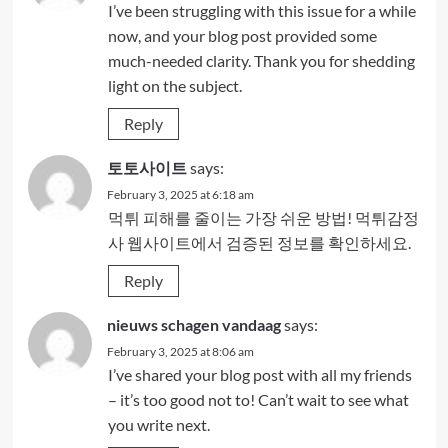
I’ve been struggling with this issue for a while
now, and your blog post provided some
much-needed clarity. Thank you for shedding
light on the subject.
Reply
토토사이트
says:
February 3, 2025 at 6:18 am
먹튀 피해를 줄이는 가장 쉬운 방법! 먹튀감정
사 웹사이트에서 검증된 정보를 확인하세요.
Reply
nieuws schagen vandaag
says:
February 3, 2025 at 8:06 am
I’ve shared your blog post with all my friends
– it’s too good not to! Can’t wait to see what
you write next.