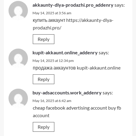
akkaunty-dlya-prodazhi.pro_addenry
says:
May 14, 2025 at 3:56 am
купить аккаунт
https://akkaunty-dlya-
prodazhi.pro/
Reply
kupit-akkaunt.online_addenry
says:
May 14, 2025 at 12:34 pm
продажа аккаунтов
kupit-akkaunt.online
Reply
buy-adsaccounts.work_addenry
says:
May 16, 2025 at 6:42 am
cheap facebook advertising account
buy fb
account
Reply