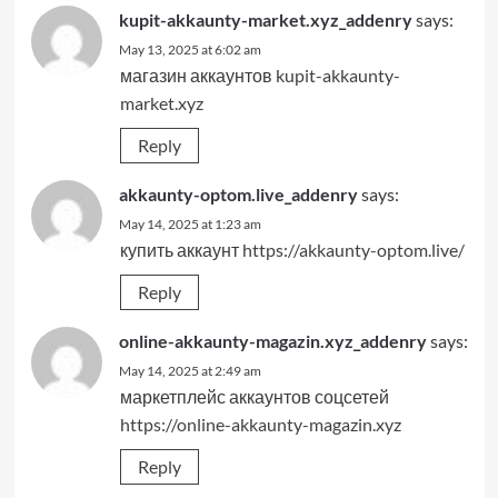
kupit-akkaunty-market.xyz_addenry
says:
May 13, 2025 at 6:02 am
магазин аккаунтов
kupit-akkaunty-
market.xyz
Reply
akkaunty-optom.live_addenry
says:
May 14, 2025 at 1:23 am
купить аккаунт
https://akkaunty-optom.live/
Reply
online-akkaunty-magazin.xyz_addenry
says:
May 14, 2025 at 2:49 am
маркетплейс аккаунтов соцсетей
https://online-akkaunty-magazin.xyz
Reply