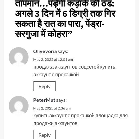
तापमान…पड़ेगी कड़ाके की ठंड:
अगले 3 दिन में 6 डिग्री तक गिर
सकता है रात का पारा, पेंड्रा-
सरगुजा में कोहरा
”
Olivevoria
says:
May 2, 2025 at 12:01 am
продажа аккаунтов соцсетей
купить
аккаунт с прокачкой
Reply
PeterMut
says:
May 2, 2025 at 2:36 am
купить аккаунт с прокачкой
площадка для
продажи аккаунтов
Reply