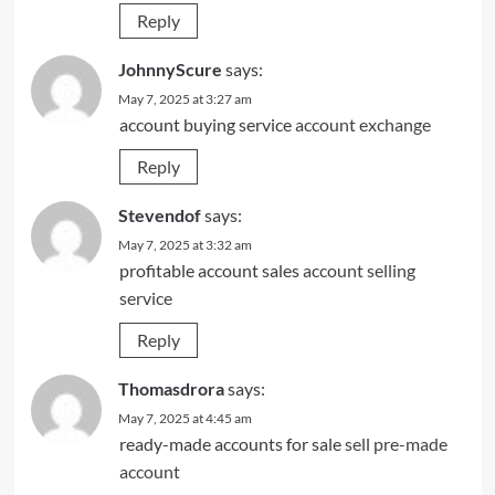
Reply
JohnnyScure
says:
May 7, 2025 at 3:27 am
account buying service
account exchange
Reply
Stevendof
says:
May 7, 2025 at 3:32 am
profitable account sales
account selling
service
Reply
Thomasdrora
says:
May 7, 2025 at 4:45 am
ready-made accounts for sale
sell pre-made
account