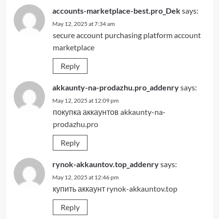
accounts-marketplace-best.pro_Dek
says:
May 12, 2025 at 7:34 am
secure account purchasing platform
account
marketplace
Reply
akkaunty-na-prodazhu.pro_addenry
says:
May 12, 2025 at 12:09 pm
покупка аккаунтов
akkaunty-na-
prodazhu.pro
Reply
rynok-akkauntov.top_addenry
says:
May 12, 2025 at 12:46 pm
купить аккаунт
rynok-akkauntov.top
Reply