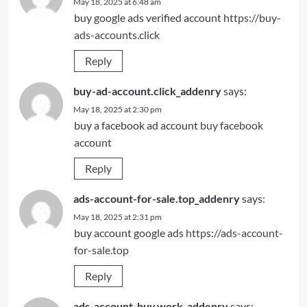
May 18, 2025 at 6:48 am
buy google ads verified account
https://buy-
ads-accounts.click
Reply
buy-ad-account.click_addenry
says:
May 18, 2025 at 2:30 pm
buy a facebook ad account
buy facebook
account
Reply
ads-account-for-sale.top_addenry
says:
May 18, 2025 at 2:31 pm
buy account google ads
https://ads-account-
for-sale.top
Reply
ads-account-buy.work_addenry
says: