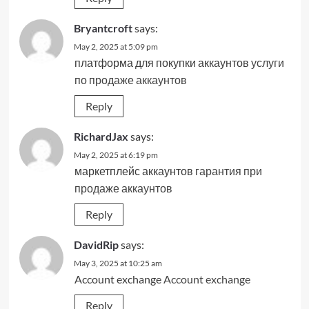
Bryantcroft
says:
May 2, 2025 at 5:09 pm
платформа для покупки аккаунтов
услуги
по продаже аккаунтов
Reply
RichardJax
says:
May 2, 2025 at 6:19 pm
маркетплейс аккаунтов
гарантия при
продаже аккаунтов
Reply
DavidRip
says:
May 3, 2025 at 10:25 am
Account exchange
Account exchange
Reply