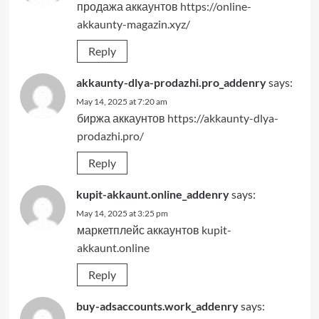
продажа аккаунтов
https://online-
akkaunty-magazin.xyz/
Reply
akkaunty-dlya-prodazhi.pro_addenry
says:
May 14, 2025 at 7:20 am
биржа аккаунтов
https://akkaunty-dlya-
prodazhi.pro/
Reply
kupit-akkaunt.online_addenry
says:
May 14, 2025 at 3:25 pm
маркетплейс аккаунтов
kupit-
akkaunt.online
Reply
buy-adsaccounts.work_addenry
says: