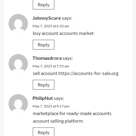
Reply
JohnnyScure
says:
May 7, 2025 at 6:10 am
buy account
accounts market
Reply
Thomasdrora
says:
May 7, 2025 at 7:55 am
sell account
https://accounts-for-sale.org
Reply
PhilipNut
says:
May 7, 2025 at 4:17 pm
marketplace for ready-made accounts
account selling platform
Reply