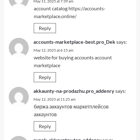
May 11, 2025 at 7:39 am
account catalog
https://accounts-
marketplace.online/
Reply
accounts-marketplace-best.pro_Dek
says:
May 12, 2025 at 6:15 am
website for buying accounts
account
marketplace
Reply
akkaunty-na-prodazhu.pro_addenry
says:
May 12, 2025 at 11:25 am
биржа аккаунтов
маркетплейсов
аккаунтов
Reply
rynok-akkauntov.top_addenry
says: