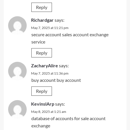
Reply
Richardgar
says:
May 7, 2025 at 11:21 pm
secure account sales
account exchange
service
Reply
ZacharyAlire
says:
May 7, 2025 at 11:36 pm
buy account
buy account
Reply
KevinslArp
says:
May 8, 2025 at 1:21 am
database of accounts for sale
account
exchange