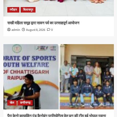
त्यौहार
बिलासपुर
सखी महिला समूह द्वारा सावन पर्व का उत्साहपूर्ण आयोजन
admin
August 8, 2026
0
खेल
छत्तीसगढ़
पैरा केनो कायाकिंग एंड कैनोइंग प्रतियोगिता हेतु छग की टीम हुई भोपाल रवाना