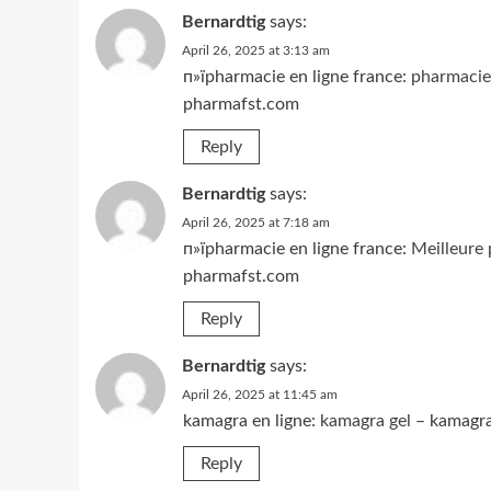
Bernardtig
says:
April 26, 2025 at 3:13 am
п»їpharmacie en ligne france:
pharmacie 
pharmafst.com
Reply
Bernardtig
says:
April 26, 2025 at 7:18 am
п»їpharmacie en ligne france:
Meilleure 
pharmafst.com
Reply
Bernardtig
says:
April 26, 2025 at 11:45 am
kamagra en ligne:
kamagra gel
– kamagra
Reply