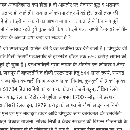
 में जब आत्मविश्वास कम होता है तो आमतौर पर नेतागण झूठ व भ्रामक
तारू हो जाते हैं। रायगढ़ लोकसभा क्षेत्र में कांग्रेस इसी तरह की
हे हों तो इसे जानकारी का आभाव माना जा सकता है लेकिन जब पूर्व
य जी ने सांसद रहते हुये कुछ नहीं किया तो इसे गलत तथ्यों के सहारे सोची-
िश के अलावा क्या कहा जा सकता है ?
 ने जो उपलब्द्धियाँ हासिल की हैं वह अचंभित कर देने वाली है। विष्णुदेव जी
ीकृति मिली,जिसमें पत्थलगांव से झारखंड बॉर्डर तक 650 करोड़ लागत की
्ण हो चुका है। प्रधानमंत्री ग्राम सड़क के अंतर्गत इस लोकसभा क्षेत्र
शपुर में बहुप्रतीक्षित हॉकी एस्ट्रोटर्फ हेतु 544 लाख रुपये, रायगढ़
राज्य बीमा कर्मचारी निगम अस्पताल का निर्माण, कुनकुरी में 3 करोड़ का
 61784 हितग्राहियों को आवास, कोतरा रोड में बहुप्रतीक्षित रेलवे
मजयगढ़ रेल कॉरिडोर की पूर्णता, लगभग 1700 करोड़ की उरगा-
 तीसरी रेललाइन, 1979 करोड़ की लागत से चौथी लाइन का निर्माण,
ं बी एस एन एल मोबाइल टावर आदि विष्णुदेव साय कार्यकाल की चमकीली
क्षेत्र विकास योजना, सांसद निधी व केंद्र सरकार की विभन्न योजनाओं के
ेख विस्तार से दो पुस्तिकाओं में दर्ज है। रायगढ़ रेल्वे स्टेशन का अप-