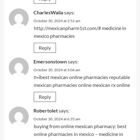
CharlesWaila
says:
October 30, 2024 at 2:52 am
http://mexicanpharm1st.com/#
medicine in
mexico pharmacies
Reply
Emersonstown
says:
October 30, 2024 at 3:06 am
п»їbest mexican online pharmacies
reputable
mexican pharmacies online
mexican rx online
Reply
Robertolet
says:
October 30, 2024 at 6:35 am
buying from online mexican pharmacy:
best
online pharmacies in mexico
– medicine in