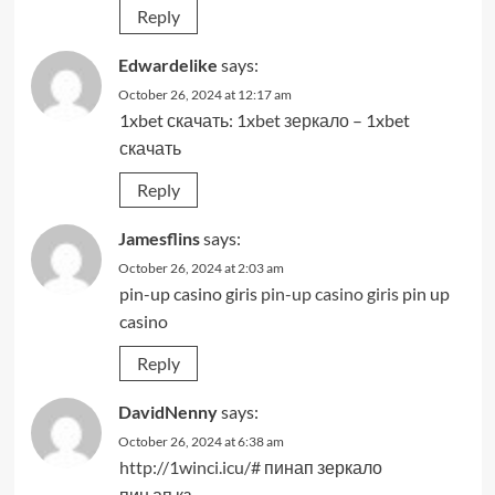
Reply
Edwardelike
says:
October 26, 2024 at 12:17 am
1xbet скачать:
1xbet зеркало
– 1xbet
скачать
Reply
Jamesflins
says:
October 26, 2024 at 2:03 am
pin-up casino giris
pin-up casino giris
pin up
casino
Reply
DavidNenny
says:
October 26, 2024 at 6:38 am
http://1winci.icu/#
пинап зеркало
пин ап кз