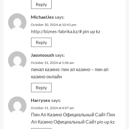
Reply
MichaelJes
says:
October 30, 2024 at 10:41 pm
http://biznes-fabrika.kz/#
pin up kz
Reply
Jasonsoush
says:
October 31, 2024 at 1:06 am
пинап казино:
пин ап казино
– пин ап
казино онлайн
Reply
Harrysex
says:
October 31, 2024 at 4:07 am
Пин Ап Казино Официальный Сайт
Пин
Ап Казино Официальный Сайт
pin up kz