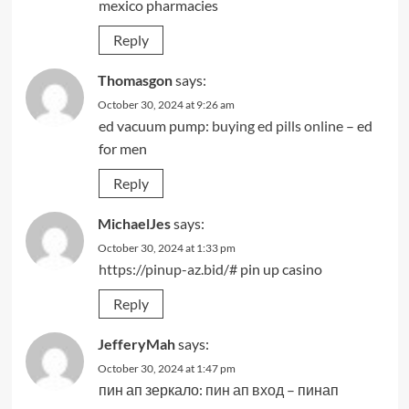
mexico pharmacies
Reply
Thomasgon
says:
October 30, 2024 at 9:26 am
ed vacuum pump:
buying ed pills online
– ed
for men
Reply
MichaelJes
says:
October 30, 2024 at 1:33 pm
https://pinup-az.bid/#
pin up casino
Reply
JefferyMah
says:
October 30, 2024 at 1:47 pm
пин ап зеркало:
пин ап вход
– пинап