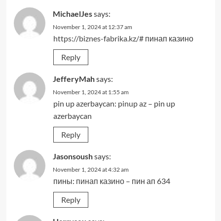
MichaelJes
says:
November 1, 2024 at 12:37 am
https://biznes-fabrika.kz/#
пинап казино
Reply
JefferyMah
says:
November 1, 2024 at 1:55 am
pin up azerbaycan:
pinup az
– pin up
azerbaycan
Reply
Jasonsoush
says:
November 1, 2024 at 4:32 am
пины:
пинап казино
– пин ап 634
Reply