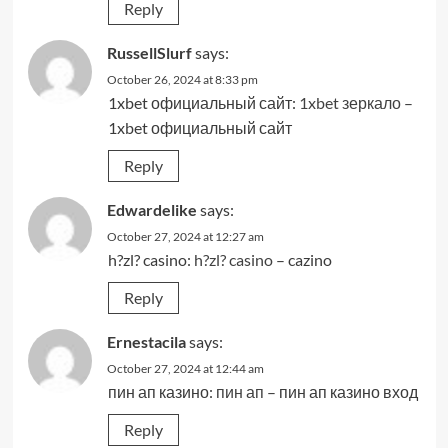
Reply
RussellSlurf
says:
October 26, 2024 at 8:33 pm
1xbet официальный сайт:
1xbet зеркало
–
1xbet официальный сайт
Reply
Edwardelike
says:
October 27, 2024 at 12:27 am
h?zl? casino:
h?zl? casino
– cazino
Reply
Ernestacila
says:
October 27, 2024 at 12:44 am
пин ап казино:
пин ап
– пин ап казино вход
Reply