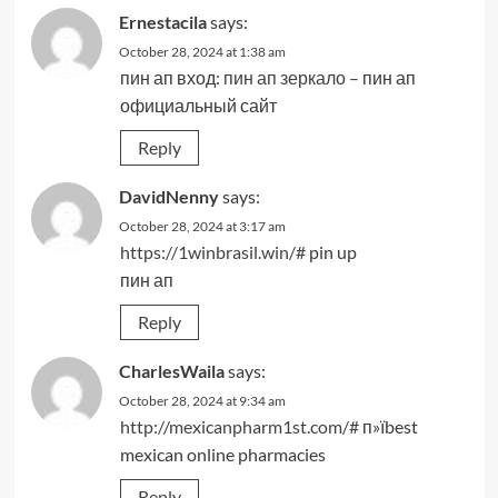
Ernestacila
says:
October 28, 2024 at 1:38 am
пин ап вход:
пин ап зеркало
– пин ап
официальный сайт
Reply
DavidNenny
says:
October 28, 2024 at 3:17 am
https://1winbrasil.win/#
pin up
пин ап
Reply
CharlesWaila
says:
October 28, 2024 at 9:34 am
http://mexicanpharm1st.com/#
п»їbest
mexican online pharmacies
Reply