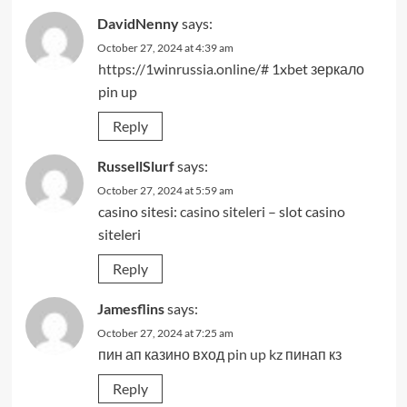
DavidNenny
says:
October 27, 2024 at 4:39 am
https://1winrussia.online/#
1xbet зеркало
pin up
Reply
RussellSlurf
says:
October 27, 2024 at 5:59 am
casino sitesi:
casino siteleri
– slot casino
siteleri
Reply
Jamesflins
says:
October 27, 2024 at 7:25 am
пин ап казино вход
pin up kz
пинап кз
Reply