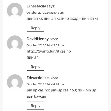
Ernestacila
says:
October 27, 2024 at 8:45 am
пинап кз:
пин ап казино вход
– пин ап кз
Reply
DavidNenny
says:
October 27, 2024 at 3:52 pm
http://1wintr.fun/#
cazino
пин ап
Reply
Edwardelike
says:
October 27, 2024 at 4:24 pm
pin up casino:
pin-up casino giris
– pin up
azerbaycan
Reply