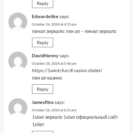
Reply
Edwardelike
says:
October 26, 2024 at 4:55 pm
пинап зеркало:
пин ап
– пинап зеркало
Reply
DavidNenny
says:
October 26, 2024 at 5:46 pm
https://1wintr.fun/#
casino siteleri
пин ап казино
Reply
Jamesflins
says:
October 26, 2024 at 6:21 pm
1xbet зеркало
1xbet официальный сайт
1хбет