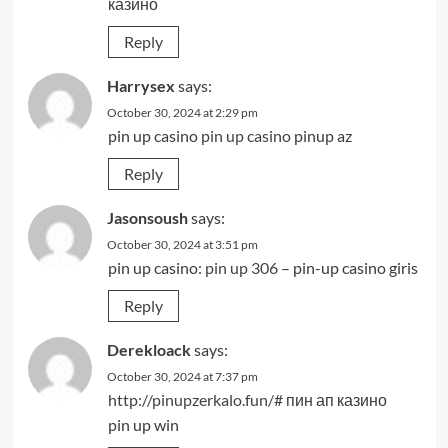
казино
Reply
Harrysex
says:
October 30, 2024 at 2:29 pm
pin up casino
pin up casino
pinup az
Reply
Jasonsoush
says:
October 30, 2024 at 3:51 pm
pin up casino:
pin up 306
– pin-up casino giris
Reply
Derekloack
says:
October 30, 2024 at 7:37 pm
http://pinupzerkalo.fun/#
пин ап казино
pin up win