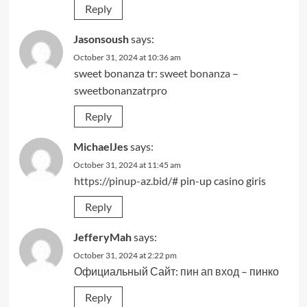
Reply
Jasonsoush
says:
October 31, 2024 at 10:36 am
sweet bonanza tr:
sweet bonanza
–
sweetbonanzatrpro
Reply
MichaelJes
says:
October 31, 2024 at 11:45 am
https://pinup-az.bid/#
pin-up casino giris
Reply
JefferyMah
says:
October 31, 2024 at 2:22 pm
Официальный Сайт:
пин ап вход
– пинко
Reply