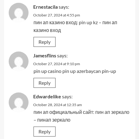
Ernestacila
says:
October 27, 2024 at 4:55 pm
пин ап казино вход:
pin up kz
– пин ап
казино вход
Reply
Jamesflins
says:
October 27, 2024 at 9:10 pm
pin up casino
pin up azerbaycan
pin-up
Reply
Edwardelike
says:
October 28, 2024 at 12:35 am
пин ап официальный сайт:
пин ап зеркало
– пинап зеркало
Reply