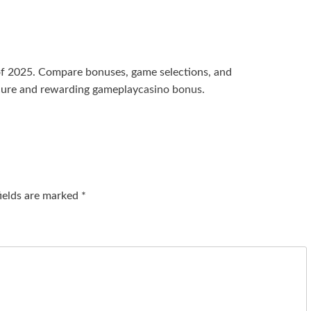
 of 2025. Compare bonuses, game selections, and
ecure and rewarding gameplay
casino bonus
.
fields are marked
*