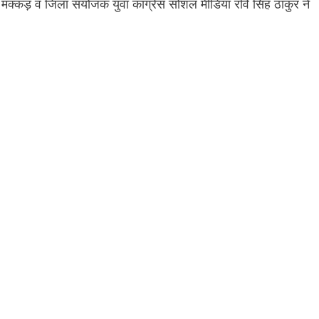
मक्कड़ व जिला संयोजक युवा कांग्रेस सोशल मीडिया रवि सिंह ठाकुर ने