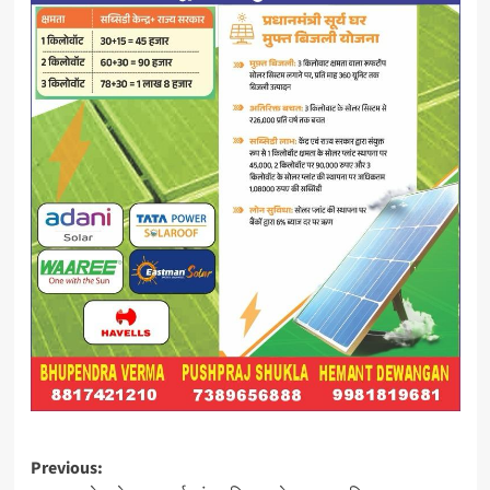
Post
Previous: