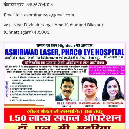
मोबाइल नंबर - 9826704304
Email Id :- ashmitanews@gmail.com
पता - Near Dixit Nursing Home, Kududand Bilaspur
(Chhattisgarh) 495001