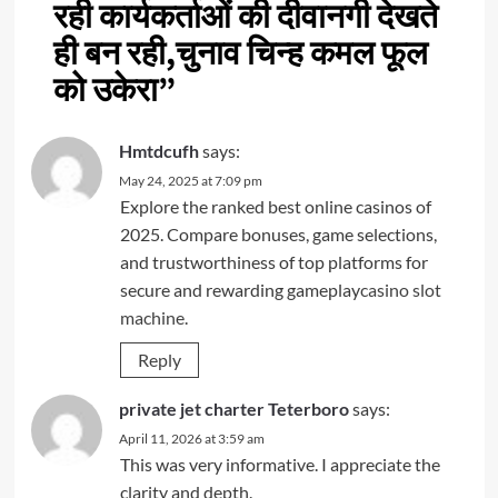
रही कार्यकर्ताओं की दीवानगी देखते
ही बन रही,चुनाव चिन्ह कमल फूल
को उकेरा
”
Hmtdcufh
says:
May 24, 2025 at 7:09 pm
Explore the ranked best online casinos of
2025. Compare bonuses, game selections,
and trustworthiness of top platforms for
secure and rewarding gameplay
casino slot
machine
.
Reply
private jet charter Teterboro
says:
April 11, 2026 at 3:59 am
This was very informative. I appreciate the
clarity and depth.