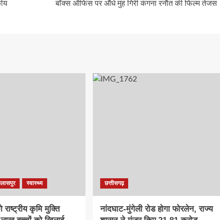
कीय
बॉक्स ऑफिस पर औंधे मुंह गिरी कंगना रनौत की फिल्म तेजस
िलासपुर
स्वास्थ्य
छत्तीसगढ़
राष्ट्रीय कृमि मुक्ति
नांदघाट-मुंगेली रोड होगा फोरलेन, राज्य