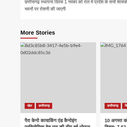
छत्तीसगढ़ स्थापना दिवस 1 नवंबर को रात में प्रदेश के सभी शास
navigation
भवनों पर रोशनी की जाएगी
More Stories
खेल
छत्तीसगढ़
छत्तीसगढ़
ब
पैरा केनो कायाकिंग एंड कैनोइंग
10 अगस्त को 