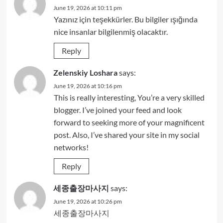
June 19, 2026 at 10:11 pm
Yazınız için teşekkürler. Bu bilgiler ışığında
nice insanlar bilgilenmiş olacaktır.
Reply
Zelenskiy Loshara
says:
June 19, 2026 at 10:16 pm
This is really interesting, You’re a very skilled
blogger. I’ve joined your feed and look
forward to seeking more of your magnificent
post. Also, I’ve shared your site in my social
networks!
Reply
세종출장마사지
says:
June 19, 2026 at 10:26 pm
세종출장마사지