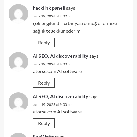
hacklink paneli
says:
June 19, 2026 at 4:02 am
çok bilgilendirici bir yazı olmuş ellerinize
sağlık teşekkür ederim
Reply
AI SEO, AI discoverability
says:
June 19, 2026 at 6:00 am
atorse.com AI software
Reply
AI SEO, AI discoverability
says:
June 19, 2026 at 9:30 am
atorse.com AI software
Reply
ExoWatts
says: