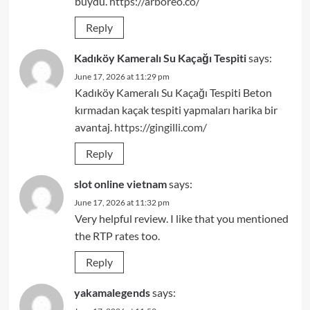
buydu.
https://arboreo.co/
Reply
Kadıköy Kameralı Su Kaçağı Tespiti
says:
June 17, 2026 at 11:29 pm
Kadıköy Kameralı Su Kaçağı Tespiti Beton
kırmadan kaçak tespiti yapmaları harika bir
avantaj.
https://gingilli.com/
Reply
slot online vietnam
says:
June 17, 2026 at 11:32 pm
Very helpful review. I like that you mentioned
the RTP rates too.
Reply
yakamalegends
says: