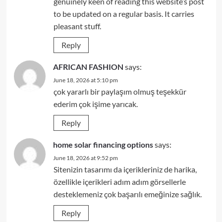
genuinely keen of reading this website’s post
to be updated on a regular basis. It carries
pleasant stuff.
Reply
AFRICAN FASHION
says:
June 18, 2026 at 5:10 pm
çok yararlı bir paylaşım olmuş teşekkür
ederim çok işime yarıcak.
Reply
home solar financing options
says:
June 18, 2026 at 9:52 pm
Sitenizin tasarımı da içerikleriniz de harika,
özellikle içerikleri adım adım görsellerle
desteklemeniz çok başarılı emeğinize sağlık.
Reply