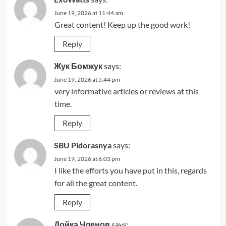
June 19, 2026 at 11:44 am
Great content! Keep up the good work!
Reply
Жук Бомжук
says:
June 19, 2026 at 5:44 pm
very informative articles or reviews at this
time.
Reply
SBU Pidorasnya
says:
June 19, 2026 at 6:03 pm
I like the efforts you have put in this, regards
for all the great content.
Reply
Дойка Членов
says: