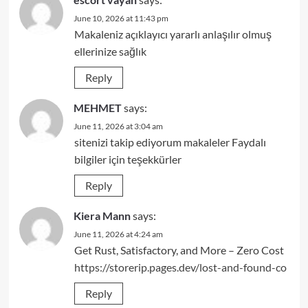
June 10, 2026 at 11:43 pm
Makaleniz açıklayıcı yararlı anlaşılır olmuş
ellerinize sağlık
Reply
MEHMET
says:
June 11, 2026 at 3:04 am
sitenizi takip ediyorum makaleler Faydalı
bilgiler için teşekkürler
Reply
Kiera Mann
says:
June 11, 2026 at 4:24 am
Get Rust, Satisfactory, and More – Zero Cost
https://storerip.pages.dev/lost-and-found-co
Reply