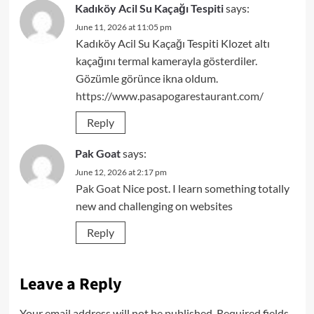
Kadıköy Acil Su Kaçağı Tespiti
says:
June 11, 2026 at 11:05 pm
Kadıköy Acil Su Kaçağı Tespiti Klozet altı
kaçağını termal kamerayla gösterdiler.
Gözümle görünce ikna oldum.
https://www.pasapogarestaurant.com/
Reply
Pak Goat
says:
June 12, 2026 at 2:17 pm
Pak Goat
Nice post. I learn something totally
new and challenging on websites
Reply
Leave a Reply
Your email address will not be published.
Required fields