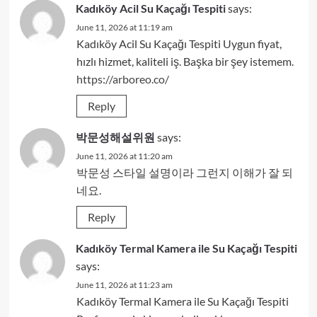
Kadıköy Acil Su Kaçağı Tespiti
says:
June 11, 2026 at 11:19 am
Kadıköy Acil Su Kaçağı Tespiti Uygun fiyat,
hızlı hizmet, kaliteli iş. Başka bir şey istemem.
https://arboreo.co/
Reply
박문성해설위원
says:
June 11, 2026 at 11:20 am
박문성 스타일 설명이라 그런지 이해가 잘 되
네요.
Reply
Kadıköy Termal Kamera ile Su Kaçağı Tespiti
says:
June 11, 2026 at 11:23 am
Kadıköy Termal Kamera ile Su Kaçağı Tespiti