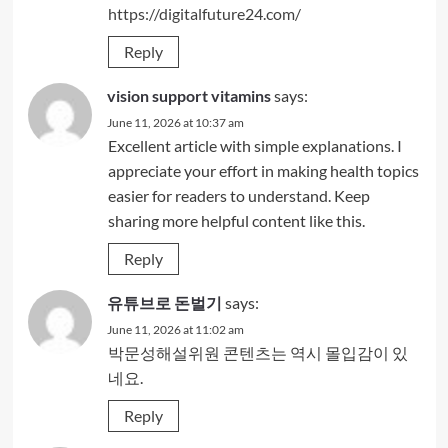
https://digitalfuture24.com/
Reply
vision support vitamins
says:
June 11, 2026 at 10:37 am
Excellent article with simple explanations. I
appreciate your effort in making health topics
easier for readers to understand. Keep
sharing more helpful content like this.
Reply
유튜브로 돈벌기
says:
June 11, 2026 at 11:02 am
박문성해설위원 콘텐츠는 역시 몰입감이 있
네요.
Reply