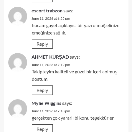
escort trabzon
says:
June 11, 2026 at 6:55 pm
hocam gayet açıklayıcı bir yazı olmuş elinize
emeğinize sağlık.
Reply
AHMET KÜRŞAD
says:
June 11, 2026 at 7:12 pm
Takipteyim kaliteli ve güzel bir içerik olmuş
dostum.
Reply
Mylie Wiggins
says:
June 11, 2026 at 7:13 pm
gerçekten çok yararlı bi konu teşekkürler
Reply