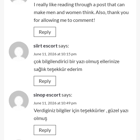
I really like reading through a post that can
make men and women think. Also, thank you
for allowing me to comment!
Reply
siirt escort
says:
June 11, 2026 at 10:15 pm
çok bilgilendirici bir yazı olmuş ellerinize
sağlık teşekkür ederim
Reply
sinop escort
says:
June 11, 2026 at 10:49 pm
Verdiginiz bilgiler için teşekkürler , güzel yazı
olmuş
Reply