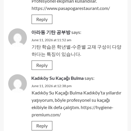
Profesyonel ekipman kullandılar.
https://www.pasapogarestaurant.com/
Reply
아라동 기탄 공부방
says:
June 11, 2026 at 11:52 am
기탄 학습은 학년별·수준별 교재 구성이 다양
하다는 특징이 있습니다.
Reply
Kadıköy Su Kaçağı Bulma
says:
June 11, 2026 at 12:38 pm
Kadıköy Su Kaçağı Bulma Kadıköy’ta yıllardır
yaşıyorum, böyle profesyonel su kaçağı
ekibiyle ilk defa çalıştım.
https://hygiene-
premium.com/
Reply