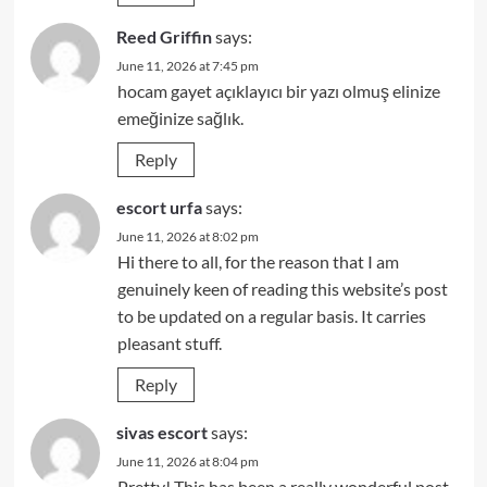
Reed Griffin
says:
June 11, 2026 at 7:45 pm
hocam gayet açıklayıcı bir yazı olmuş elinize
emeğinize sağlık.
Reply
escort urfa
says:
June 11, 2026 at 8:02 pm
Hi there to all, for the reason that I am
genuinely keen of reading this website’s post
to be updated on a regular basis. It carries
pleasant stuff.
Reply
sivas escort
says:
June 11, 2026 at 8:04 pm
Pretty! This has been a really wonderful post.