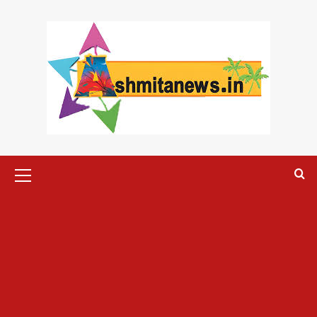
Skip
to
content
Primary
Menu