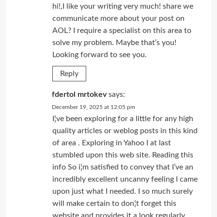
hi!,I like your writing very much! share we
communicate more about your post on
AOL? I require a specialist on this area to
solve my problem. Maybe that’s you!
Looking forward to see you.
Reply
fdertol mrtokev
says:
December 19, 2025 at 12:05 pm
I¦ve been exploring for a little for any high
quality articles or weblog posts in this kind
of area . Exploring in Yahoo I at last
stumbled upon this web site. Reading this
info So i¦m satisfied to convey that I’ve an
incredibly excellent uncanny feeling I came
upon just what I needed. I so much surely
will make certain to don¦t forget this
website and provides it a look regularly.