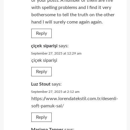
of your posts. A number of them are rife
with spelling problems and I find it very
bothersome to tell the truth on the other
hand I will surely come again again.
Reply
çiçek siparişi
says:
September 27, 2025 at 12:29 am
çiçek siparişi
Reply
Luz Stout
says:
September 27, 2025 at 2:12 am
https://www.lorendatekstil.com.tr/desenli-
soft-pamuk-sal/
Reply
Mariana Tanner
says: