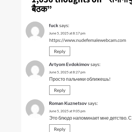
बैठक
”
fuck
says:
June 5, 2025 at 8:17 pm
https://www.nudefemalewebcam.com
Reply
Artyom Evdokimov
says:
June 5, 2025 at 8:27 pm
Просто пальчики оближешь!
Reply
Roman Kuznetsov
says:
June 5, 2025 at 9:05 pm
Это блюдо напоминает мне детство. С
Reply