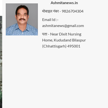
Ashmitanews.in
मोबाइल नंबर - 9826704304
Email Id :-
ashmitanews@gmail.com
पता - Near Dixit Nursing
Home, Kududand Bilaspur
(Chhattisgarh) 495001