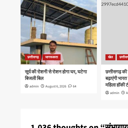
छत्तीसगढ़
जागरूकता
खेल
छत्तीस
सूर्य की रोशनी से रोशन होगा घर, घटेगा
छत्तीसगढ़ की 
बिजली बिल
बढ़ाएंगी भार
महिला हॉकी ट
admin
August 6, 2026
64
admin
A
1,036 thoughts on “
संभागायु