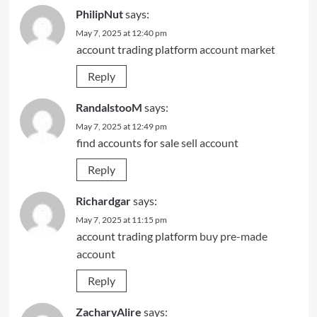
PhilipNut
says:
May 7, 2025 at 12:40 pm
account trading platform
account market
Reply
RandalstooM
says:
May 7, 2025 at 12:49 pm
find accounts for sale
sell account
Reply
Richardgar
says:
May 7, 2025 at 11:15 pm
account trading platform
buy pre-made
account
Reply
ZacharyAlire
says: