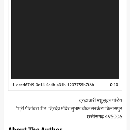
1.
decd6749-3c14-4c4b-a31b-1237755b7f6b
0:10
ब्रह्मचारी मधुसूदन पांडेय
‘श्री पीतांबरा पीठ’ त्रिदेव मंदिर सुभाष चौक सरकंडा बिलासपुर
छत्तीसगढ़ 495006
About The Author