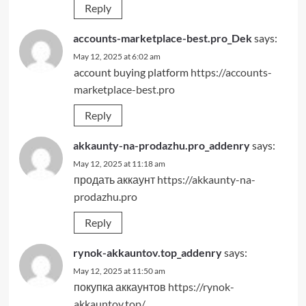
Reply
accounts-marketplace-best.pro_Dek
says:
May 12, 2025 at 6:02 am
account buying platform
https://accounts-
marketplace-best.pro
Reply
akkaunty-na-prodazhu.pro_addenry
says:
May 12, 2025 at 11:18 am
продать аккаунт
https://akkaunty-na-
prodazhu.pro
Reply
rynok-akkauntov.top_addenry
says:
May 12, 2025 at 11:50 am
покупка аккаунтов
https://rynok-
akkauntov.top/