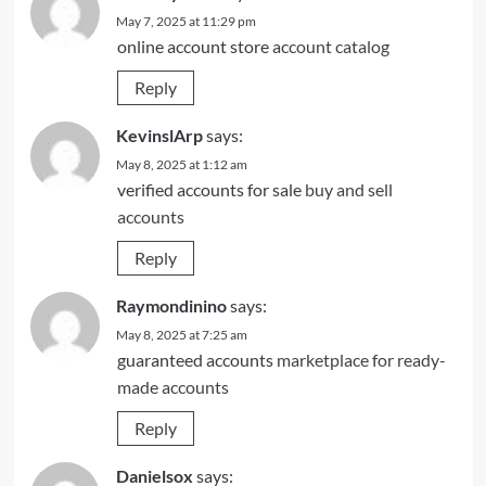
May 7, 2025 at 11:29 pm
online account store
account catalog
Reply
KevinslArp
says:
May 8, 2025 at 1:12 am
verified accounts for sale
buy and sell
accounts
Reply
Raymondinino
says:
May 8, 2025 at 7:25 am
guaranteed accounts
marketplace for ready-
made accounts
Reply
Danielsox
says: