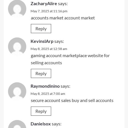
ZacharyAlire
says:
May 7, 2025 at 11:16 pm
accounts market
account market
Reply
KevinslArp
says:
May 8, 2025 at 12:58 am
gaming account marketplace
website for
selling accounts
Reply
Raymondinino
says:
May 8, 2025 at 7:00 am
secure account sales
buy and sell accounts
Reply
Danielsox
says: