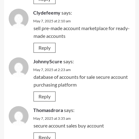
Clydefeemy
says:
May 7, 2025 at 2:10 am
sell pre-made account
marketplace for ready-
made accounts
Reply
JohnnyScure
says:
May 7, 2025 at 2:23 am
database of accounts for sale
secure account
purchasing platform
Reply
Thomasdrora
says:
May 7, 2025 at 3:35 am
secure account sales
buy account
Reply