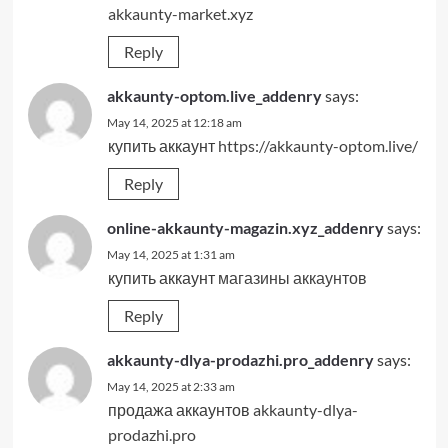
akkaunty-market.xyz
Reply
akkaunty-optom.live_addenry
says:
May 14, 2025 at 12:18 am
купить аккаунт
https://akkaunty-optom.live/
Reply
online-akkaunty-magazin.xyz_addenry
says:
May 14, 2025 at 1:31 am
купить аккаунт
магазины аккаунтов
Reply
akkaunty-dlya-prodazhi.pro_addenry
says:
May 14, 2025 at 2:33 am
продажа аккаунтов
akkaunty-dlya-
prodazhi.pro