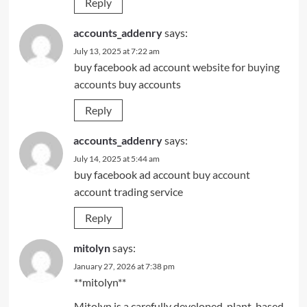
Reply
accounts_addenry
says:
July 13, 2025 at 7:22 am
buy facebook ad account
website for buying
accounts
buy accounts
Reply
accounts_addenry
says:
July 14, 2025 at 5:44 am
buy facebook ad account
buy account
account trading service
Reply
mitolyn
says:
January 27, 2026 at 7:38 pm
**mitolyn**
Mitolyn is a carefully developed, plant-based