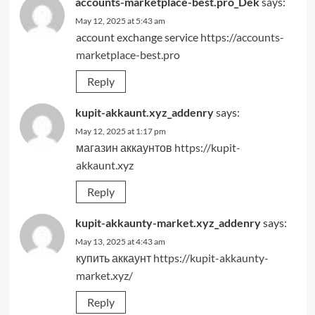
accounts-marketplace-best.pro_Dek
says:
May 12, 2025 at 5:43 am
account exchange service
https://accounts-
marketplace-best.pro
Reply
kupit-akkaunt.xyz_addenry
says:
May 12, 2025 at 1:17 pm
магазин аккаунтов
https://kupit-
akkaunt.xyz
Reply
kupit-akkaunty-market.xyz_addenry
says:
May 13, 2025 at 4:43 am
купить аккаунт
https://kupit-akkaunty-
market.xyz/
Reply