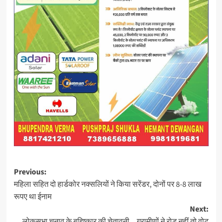
Post
Previous:
महिला सहित दो हार्डकोर नक्सलियों ने किया सरेंडर, दोनों पर 8-8 लाख
navigation
रूपए था ईनाम
Next:
लोकसभा चुनाव के बहिष्कार की चेतावनी…ग्रामीणों ने रोड नहीं तो वोट