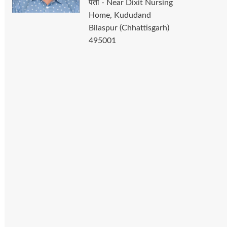
पता - Near Dixit Nursing
Home, Kududand
Bilaspur (Chhattisgarh)
495001