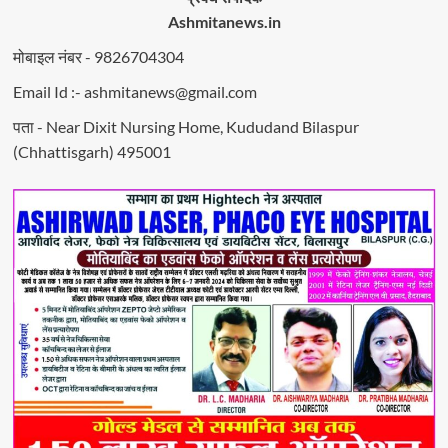
Ashmitanews.in
मोबाइल नंबर - 9826704304
Email Id :- ashmitanews@gmail.com
पता - Near Dixit Nursing Home, Kududand Bilaspur
(Chhattisgarh) 495001