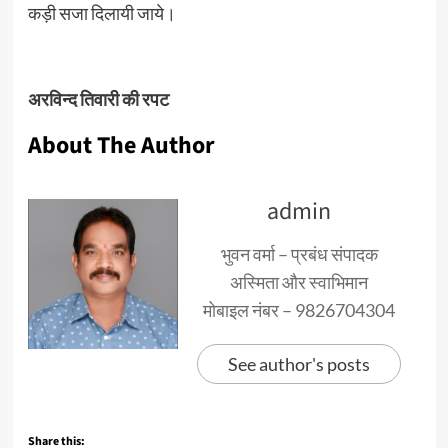
कड़ी सजा दिलायी जाये।
अरविन्द तिवारी की रपट
About The Author
admin
भुवन वर्मा – प्रबंध संपादक
अस्मिता और स्वाभिमान
मोबाइल नंबर – 9826704304
See author's posts
Share this: