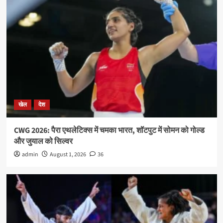
खेल
देश
CWG 2026: पैरा एथलेटिक्स में चमका भारत, शॉटपुट में सोमन को गोल्ड
और जुयाल को सिल्वर
admin
August 1, 2026
36